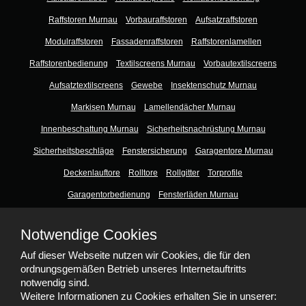
Raffstoren Murnau
Vorbauraffstoren
Aufsatzraffstoren
Modulraffstoren
Fassadenraffstoren
Raffstorenlamellen
Raffstorenbedienung
Textilscreens Murnau
Vorbautextilscreens
Aufsatztextilscreens
Gewebe
Insektenschutz Murnau
Markisen Murnau
Lamellendächer Murnau
Innenbeschattung Murnau
Sicherheitsnachrüstung Murnau
Sicherheitsbeschläge
Fenstersicherung
Garagentore Murnau
Deckenlauftore
Rolltore
Rollgitter
Torprofile
Garagentorbedienung
Fensterläden Murnau
Balkon- & Terrassentüren Murnau
Hebeschiebetüren
Balkontüren
Notwendige Cookies
Wohnungseingangstüren Murnau
Smart Home Murnau
Auf dieser Webseite nutzen wir Cookies, die für den
Zusatzseite Murnau
Schallschutz Murnau
ordnungsgemäßen Betrieb unseres Internetauftritts
notwendig sind.
Weitere Informationen zu Cookies erhalten Sie in unserer: