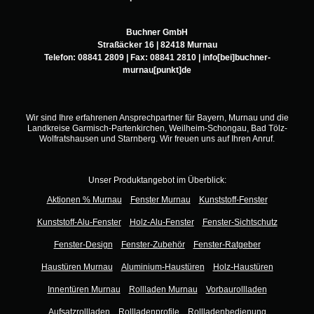
Buchner GmbH
Straßäcker 16 | 82418 Murnau
Telefon:
08841 2809
| Fax: 08841 2810 |
info[bei]buchner-
murnau[punkt]de
Wir sind Ihre erfahrenen Ansprechpartner für Bayern, Murnau und die
Landkreise Garmisch-Partenkirchen, Weilheim-Schongau, Bad Tölz-
Wolfratshausen und Starnberg. Wir freuen uns auf Ihren Anruf.
Unser Produktangebot im Überblick:
Aktionen % Murnau
Fenster Murnau
Kunststoff-Fenster
Kunststoff-Alu-Fenster
Holz-Alu-Fenster
Fenster-Sichtschutz
Fenster-Design
Fenster-Zubehör
Fenster-Ratgeber
Haustüren Murnau
Aluminium-Haustüren
Holz-Haustüren
Innentüren Murnau
Rollladen Murnau
Vorbaurollladen
Aufsatzrollladen
Rollladenprofile
Rollladenbedienung