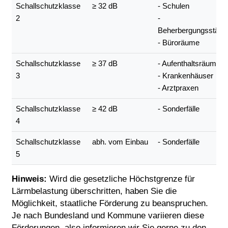
Schallschutzklasse
≥ 32 dB
- Schulen
2
-
Beherbergungsstätte
- Büroräume
Schallschutzklasse
≥ 37 dB
- Aufenthaltsräume
3
- Krankenhäuser
- Arztpraxen
Schallschutzklasse
≥ 42 dB
- Sonderfälle
4
Schallschutzklasse
abh. vom Einbau
- Sonderfälle
5
Hinweis:
Wird die gesetzliche Höchstgrenze für
Lärmbelastung überschritten, haben Sie die
Möglichkeit, staatliche Förderung zu beanspruchen.
Je nach Bundesland und Kommune variieren diese
Förderungen, also informieren wir Sie gerne zu den