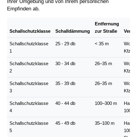
Ihrer Umgebung und von Ihrem persönlichen
Empfinden ab.
Entfernung
Schallschutzklasse
Schalldämmung
zur Straße
Verke
Schallschutzklasse
25 - 29 db
< 35 m
Wohns
1
Kfz/h
Schallschutzklasse
30 - 34 db
26–35 m
Wohns
2
Kfz/h
Schallschutzklasse
35 - 39 db
26–35 m
Wohns
3
Kfz/h
Schallschutzklasse
40 - 44 db
100–300 m
Haupt
4
1000–
Schallschutzklasse
45 - 49 db
35–100 m
Haupt
5
1000–3