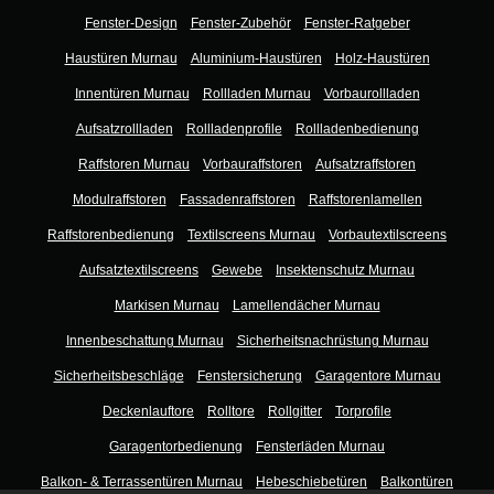
Fenster-Design
Fenster-Zubehör
Fenster-Ratgeber
Haustüren Murnau
Aluminium-Haustüren
Holz-Haustüren
Innentüren Murnau
Rollladen Murnau
Vorbaurollladen
Aufsatzrollladen
Rollladenprofile
Rollladenbedienung
Raffstoren Murnau
Vorbauraffstoren
Aufsatzraffstoren
Modulraffstoren
Fassadenraffstoren
Raffstorenlamellen
Raffstorenbedienung
Textilscreens Murnau
Vorbautextilscreens
Aufsatztextilscreens
Gewebe
Insektenschutz Murnau
Markisen Murnau
Lamellendächer Murnau
Innenbeschattung Murnau
Sicherheitsnachrüstung Murnau
Sicherheitsbeschläge
Fenstersicherung
Garagentore Murnau
Deckenlauftore
Rolltore
Rollgitter
Torprofile
Garagentorbedienung
Fensterläden Murnau
Balkon- & Terrassentüren Murnau
Hebeschiebetüren
Balkontüren