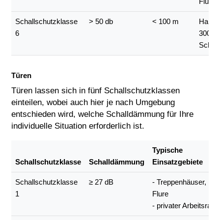
Flugh
Schallschutzklasse
> 50 db
< 100 m
Haupt
6
3000–5
Schnel
Türen
Türen lassen sich in fünf Schallschutzklassen
einteilen, wobei auch hier je nach Umgebung
entschieden wird, welche Schalldämmung für Ihre
individuelle Situation erforderlich ist.
Typische
Schallschutzklasse
Schalldämmung
Einsatzgebiete
Schallschutzklasse
≥ 27 dB
- Treppenhäuser,
1
Flure
- privater Arbeitsrau